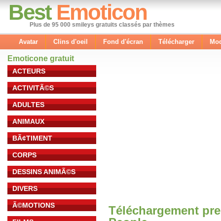
Best
Emoticon
Plus de 95 000 smileys gratuits classés par thèmes
Avatar
Clins d'oeil
Fond d'écran
Télécharger
Mod
Emoticone gratuit
ACTEURS
ACTIVITÃ©S
ADULTES
ANIMAUX
BÃ¢TIMENT
CORPS
DESSINS ANIMÃ©S
DIVERS
Ã©MOTIONS
Téléchargement pre