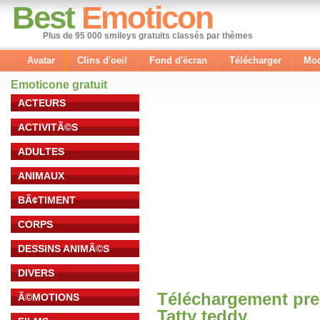
Best
Emoticon
Plus de 95 000 smileys gratuits classés par thèmes
Avatar
Clins d'oeil
Fond d'écran
Télécharger
Mod
Emoticone gratuit
ACTEURS
ACTIVITÃ©S
ADULTES
ANIMAUX
BÃ¢TIMENT
CORPS
DESSINS ANIMÃ©S
DIVERS
Téléchargement pre
Ã©MOTIONS
Tatty teddy