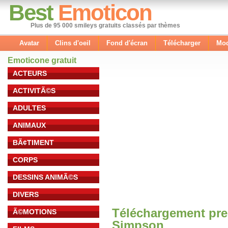
Best
Emoticon
Plus de 95 000 smileys gratuits classés par thèmes
Avatar
Clins d'oeil
Fond d'écran
Télécharger
Mod
Emoticone gratuit
ACTEURS
ACTIVITÃ©S
ADULTES
ANIMAUX
BÃ¢TIMENT
CORPS
DESSINS ANIMÃ©S
DIVERS
Téléchargement pre
Ã©MOTIONS
Simpson