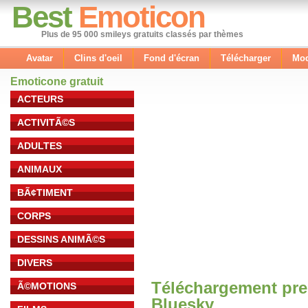
Best
Emoticon
Plus de 95 000 smileys gratuits classés par thèmes
Avatar
Clins d'oeil
Fond d'écran
Télécharger
Mod
Emoticone gratuit
ACTEURS
ACTIVITÃ©S
ADULTES
ANIMAUX
BÃ¢TIMENT
CORPS
DESSINS ANIMÃ©S
DIVERS
Téléchargement pre
Ã©MOTIONS
Bluesky