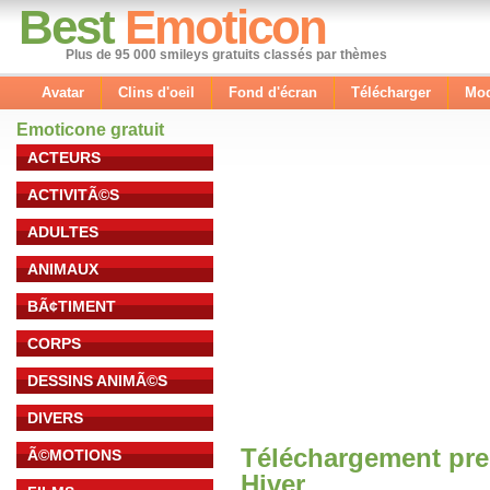
Best
Emoticon
Plus de 95 000 smileys gratuits classés par thèmes
Avatar
Clins d'oeil
Fond d'écran
Télécharger
Mod
Emoticone gratuit
ACTEURS
ACTIVITÃ©S
ADULTES
ANIMAUX
BÃ¢TIMENT
CORPS
DESSINS ANIMÃ©S
DIVERS
Téléchargement pre
Ã©MOTIONS
Hiver