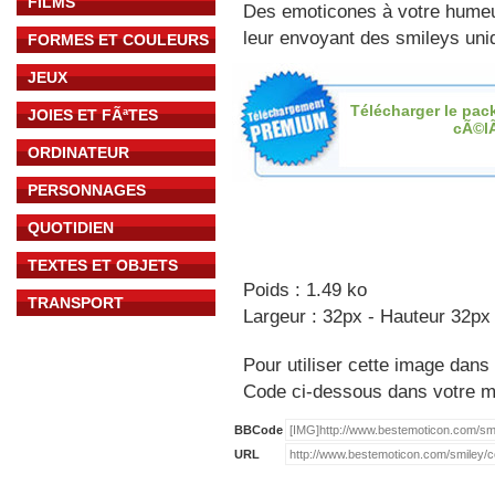
FILMS
Des emoticones à votre hume
leur envoyant des smileys uniq
FORMES ET COULEURS
JEUX
Télécharger le pac
JOIES ET FÃªTES
cÃ©l
ORDINATEUR
PERSONNAGES
QUOTIDIEN
TEXTES ET OBJETS
Poids : 1.49 ko
TRANSPORT
Largeur : 32px - Hauteur 32px
Pour utiliser cette image dans 
Code ci-dessous dans votre 
BBCode
URL