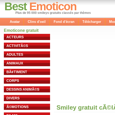
Best
Emoticon
Plus de 95 000 smileys gratuits classés par thèmes
Avatar
Clins d'oeil
Fond d'écran
Télécharger
Mod
Emoticone gratuit
ACTEURS
ACTIVITÃ©S
ADULTES
ANIMAUX
BÃ¢TIMENT
CORPS
DESSINS ANIMÃ©S
DIVERS
Smiley gratuit cÃ©
Ã©MOTIONS