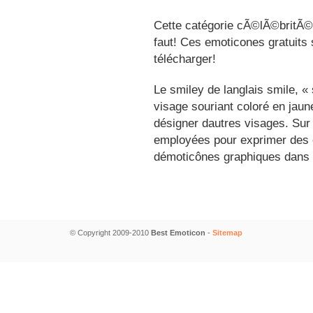
Cette catégorie cÃ©lÃ©britÃ©s
faut! Ces emoticones gratuits 
télécharger!
Le smiley de langlais smile, 
visage souriant coloré en jau
désigner dautres visages. Sur
employées pour exprimer des é
démoticônes graphiques dans 
© Copyright 2009-2010
Best Emoticon
-
Sitemap