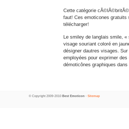
Cette catégorie cÃ©lÃ©britÃ©s
faut! Ces emoticones gratuits 
télécharger!
Le smiley de langlais smile, 
visage souriant coloré en jau
désigner dautres visages. Sur
employées pour exprimer des é
démoticônes graphiques dans 
© Copyright 2009-2010
Best Emoticon
-
Sitemap