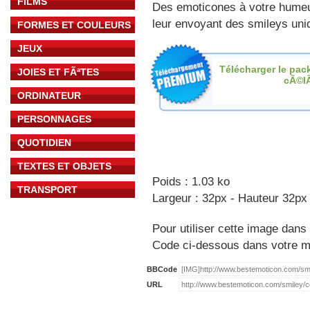
FILMS
Des emoticones à votre hume
leur envoyant des smileys uniq
FORMES ET COULEURS
JEUX
Télécharger le pac
JOIES ET FÃªTES
cÃ©l
ORDINATEUR
PERSONNAGES
QUOTIDIEN
TEXTES ET OBJETS
Poids : 1.03 ko
TRANSPORT
Largeur : 32px - Hauteur 32px
Pour utiliser cette image dans 
Code ci-dessous dans votre 
BBCode
URL