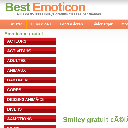
Best
Emoticon
Plus de 95 000 smileys gratuits classés par thèmes
Avatar
Clins d'oeil
Fond d'écran
Télécharger
Mod
Emoticone gratuit
ACTEURS
ACTIVITÃ©S
ADULTES
ANIMAUX
BÃ¢TIMENT
CORPS
DESSINS ANIMÃ©S
DIVERS
Smiley gratuit cÃ©
Ã©MOTIONS