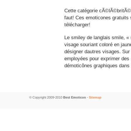
Cette catégorie cÃ©lÃ©britÃ©s
faut! Ces emoticones gratuits 
télécharger!
Le smiley de langlais smile, 
visage souriant coloré en jau
désigner dautres visages. Sur
employées pour exprimer des é
démoticônes graphiques dans 
© Copyright 2009-2010
Best Emoticon
-
Sitemap