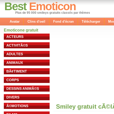
Best
Emoticon
Plus de 95 000 smileys gratuits classés par thèmes
Avatar
Clins d'oeil
Fond d'écran
Télécharger
Mod
Emoticone gratuit
ACTEURS
ACTIVITÃ©S
ADULTES
ANIMAUX
BÃ¢TIMENT
CORPS
DESSINS ANIMÃ©S
DIVERS
Smiley gratuit cÃ©
Ã©MOTIONS