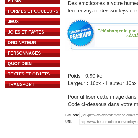
FILMS
Des emoticones à votre hume
leur envoyant des smileys uniq
FORMES ET COULEURS
JEUX
Télécharger le pac
JOIES ET FÃªTES
cÃ©l
ORDINATEUR
PERSONNAGES
QUOTIDIEN
TEXTES ET OBJETS
Poids : 0.90 ko
Largeur : 16px - Hauteur 16px
TRANSPORT
Pour utiliser cette image dans 
Code ci-dessous dans votre 
BBCode
URL