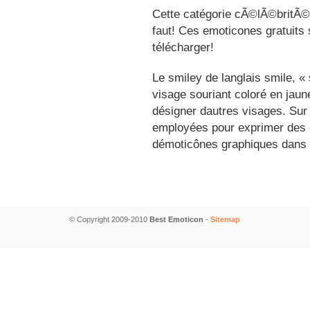
Cette catégorie cÃ©lÃ©britÃ©s
faut! Ces emoticones gratuits 
télécharger!
Le smiley de langlais smile, 
visage souriant coloré en jau
désigner dautres visages. Sur
employées pour exprimer des é
démoticônes graphiques dans 
© Copyright 2009-2010
Best Emoticon
-
Sitemap