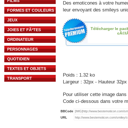
FILMS
Des emoticones à votre hume
leur envoyant des smileys uniq
FORMES ET COULEURS
JEUX
Télécharger le pac
JOIES ET FÃªTES
cÃ©l
ORDINATEUR
PERSONNAGES
QUOTIDIEN
TEXTES ET OBJETS
Poids : 1.32 ko
TRANSPORT
Largeur : 32px - Hauteur 32px
Pour utiliser cette image dans 
Code ci-dessous dans votre 
BBCode
URL