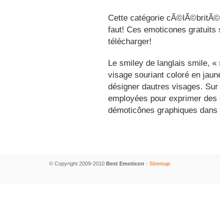
Cette catégorie cÃ©lÃ©britÃ©s
faut! Ces emoticones gratuits 
télécharger!
Le smiley de langlais smile, 
visage souriant coloré en jau
désigner dautres visages. Sur
employées pour exprimer des é
démoticônes graphiques dans 
© Copyright 2009-2010
Best Emoticon
-
Sitemap