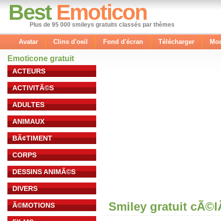
Best
Emoticon
Plus de 95 000 smileys gratuits classés par thèmes
Avatar
Clins d'oeil
Fond d'écran
Télécharger
Mod
Emoticone gratuit
ACTEURS
ACTIVITÃ©S
ADULTES
ANIMAUX
BÃ¢TIMENT
CORPS
DESSINS ANIMÃ©S
DIVERS
Smiley gratuit cÃ©
Ã©MOTIONS