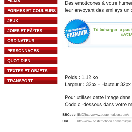
FILMS
Des emoticones à votre hume
leur envoyant des smileys uniq
FORMES ET COULEURS
JEUX
Télécharger le pac
JOIES ET FÃªTES
cÃ©l
ORDINATEUR
PERSONNAGES
QUOTIDIEN
TEXTES ET OBJETS
Poids : 1.12 ko
TRANSPORT
Largeur : 32px - Hauteur 32px
Pour utiliser cette image dans 
Code ci-dessous dans votre 
BBCode
URL