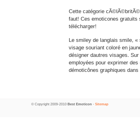
Cette catégorie cÃ©lÃ©britÃ©s
faut! Ces emoticones gratuits 
télécharger!
Le smiley de langlais smile, 
visage souriant coloré en jau
désigner dautres visages. Sur
employées pour exprimer des é
démoticônes graphiques dans 
© Copyright 2009-2010
Best Emoticon
-
Sitemap