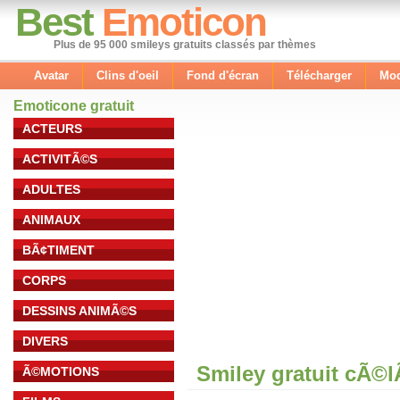
Best
Emoticon
Plus de 95 000 smileys gratuits classés par thèmes
Avatar
Clins d'oeil
Fond d'écran
Télécharger
Mod
Emoticone gratuit
ACTEURS
ACTIVITÃ©S
ADULTES
ANIMAUX
BÃ¢TIMENT
CORPS
DESSINS ANIMÃ©S
DIVERS
Smiley gratuit cÃ©
Ã©MOTIONS