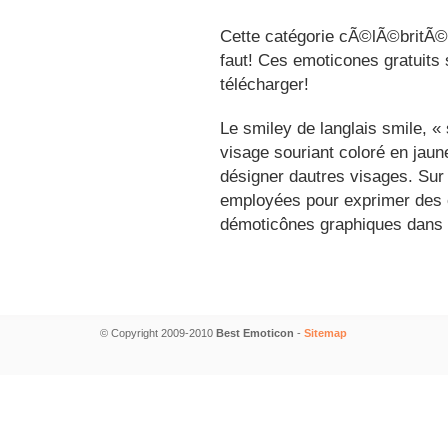
Cette catégorie cÃ©lÃ©britÃ©s
faut! Ces emoticones gratuits 
télécharger!
Le smiley de langlais smile, 
visage souriant coloré en jau
désigner dautres visages. Sur
employées pour exprimer des é
démoticônes graphiques dans 
© Copyright 2009-2010
Best Emoticon
-
Sitemap