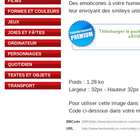
FILMS
Des emoticones à votre hume
leur envoyant des smileys uniq
FORMES ET COULEURS
JEUX
Télécharger le pac
JOIES ET FÃªTES
cÃ©l
ORDINATEUR
PERSONNAGES
QUOTIDIEN
TEXTES ET OBJETS
Poids : 1.28 ko
TRANSPORT
Largeur : 32px - Hauteur 32px
Pour utiliser cette image dans 
Code ci-dessous dans votre 
BBCode
URL