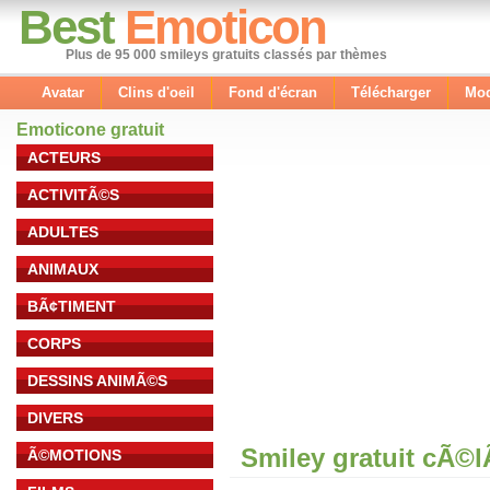
Best
Emoticon
Plus de 95 000 smileys gratuits classés par thèmes
Avatar
Clins d'oeil
Fond d'écran
Télécharger
Mod
Emoticone gratuit
ACTEURS
ACTIVITÃ©S
ADULTES
ANIMAUX
BÃ¢TIMENT
CORPS
DESSINS ANIMÃ©S
DIVERS
Smiley gratuit cÃ©
Ã©MOTIONS