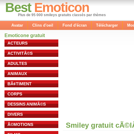
Best
Emoticon
Plus de 95 000 smileys gratuits classés par thèmes
Avatar
Clins d'oeil
Fond d'écran
Télécharger
Mod
Emoticone gratuit
ACTEURS
ACTIVITÃ©S
ADULTES
ANIMAUX
BÃ¢TIMENT
CORPS
DESSINS ANIMÃ©S
DIVERS
Smiley gratuit cÃ©
Ã©MOTIONS