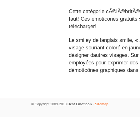
Cette catégorie cÃ©lÃ©britÃ©s
faut! Ces emoticones gratuits 
télécharger!
Le smiley de langlais smile, 
visage souriant coloré en jau
désigner dautres visages. Sur
employées pour exprimer des é
démoticônes graphiques dans 
© Copyright 2009-2010
Best Emoticon
-
Sitemap