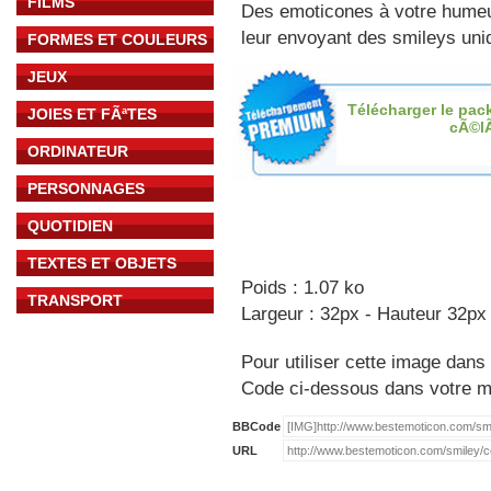
FILMS
Des emoticones à votre hume
leur envoyant des smileys uniq
FORMES ET COULEURS
JEUX
Télécharger le pac
JOIES ET FÃªTES
cÃ©l
ORDINATEUR
PERSONNAGES
QUOTIDIEN
TEXTES ET OBJETS
Poids : 1.07 ko
TRANSPORT
Largeur : 32px - Hauteur 32px
Pour utiliser cette image dans 
Code ci-dessous dans votre 
BBCode
URL