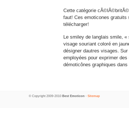
Cette catégorie cÃ©lÃ©britÃ©s
faut! Ces emoticones gratuits 
télécharger!
Le smiley de langlais smile, 
visage souriant coloré en jau
désigner dautres visages. Sur
employées pour exprimer des é
démoticônes graphiques dans 
© Copyright 2009-2010
Best Emoticon
-
Sitemap