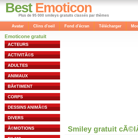
Best
Emoticon
Plus de 95 000 smileys gratuits classés par thèmes
Avatar
Clins d'oeil
Fond d'écran
Télécharger
Mod
Emoticone gratuit
ACTEURS
ACTIVITÃ©S
ADULTES
ANIMAUX
BÃ¢TIMENT
CORPS
DESSINS ANIMÃ©S
DIVERS
Smiley gratuit cÃ©
Ã©MOTIONS