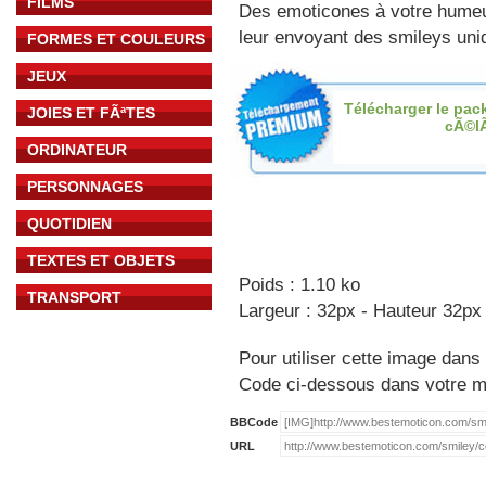
FILMS
Des emoticones à votre hume
leur envoyant des smileys uniq
FORMES ET COULEURS
JEUX
Télécharger le pac
JOIES ET FÃªTES
cÃ©l
ORDINATEUR
PERSONNAGES
QUOTIDIEN
TEXTES ET OBJETS
Poids : 1.10 ko
TRANSPORT
Largeur : 32px - Hauteur 32px
Pour utiliser cette image dans 
Code ci-dessous dans votre 
BBCode
URL