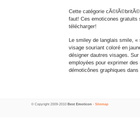
Cette catégorie cÃ©lÃ©britÃ©s
faut! Ces emoticones gratuits 
télécharger!
Le smiley de langlais smile, 
visage souriant coloré en jau
désigner dautres visages. Sur
employées pour exprimer des é
démoticônes graphiques dans 
© Copyright 2009-2010
Best Emoticon
-
Sitemap