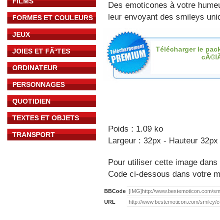
FILMS
Des emoticones à votre hume
leur envoyant des smileys uniq
FORMES ET COULEURS
JEUX
Télécharger le pac
JOIES ET FÃªTES
cÃ©l
ORDINATEUR
PERSONNAGES
QUOTIDIEN
TEXTES ET OBJETS
Poids : 1.09 ko
TRANSPORT
Largeur : 32px - Hauteur 32px
Pour utiliser cette image dans 
Code ci-dessous dans votre 
BBCode
URL