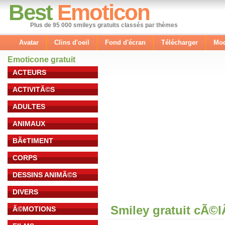
Best
Emoticon
Plus de 95 000 smileys gratuits classés par thèmes
Avatar
Clins d'oeil
Fond d'écran
Télécharger
Mod
Emoticone gratuit
ACTEURS
ACTIVITÃ©S
ADULTES
ANIMAUX
BÃ¢TIMENT
CORPS
DESSINS ANIMÃ©S
DIVERS
Smiley gratuit cÃ©
Ã©MOTIONS