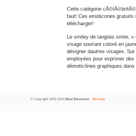
Cette catégorie cÃ©lÃ©britÃ©s
faut! Ces emoticones gratuits 
télécharger!
Le smiley de langlais smile, 
visage souriant coloré en jau
désigner dautres visages. Sur
employées pour exprimer des é
démoticônes graphiques dans 
© Copyright 2009-2010
Best Emoticon
-
Sitemap