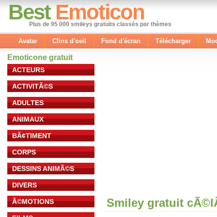
Best
Emoticon
Plus de 95 000 smileys gratuits classés par thèmes
Avatar
Clins d'oeil
Fond d'écran
Télécharger
Mod
Emoticone gratuit
ACTEURS
ACTIVITÃ©S
ADULTES
ANIMAUX
BÃ¢TIMENT
CORPS
DESSINS ANIMÃ©S
DIVERS
Smiley gratuit cÃ©
Ã©MOTIONS