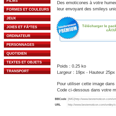
FILMS
Des emoticones à votre hume
leur envoyant des smileys uniq
FORMES ET COULEURS
JEUX
Télécharger le pac
JOIES ET FÃªTES
cÃ©l
ORDINATEUR
PERSONNAGES
QUOTIDIEN
TEXTES ET OBJETS
Poids : 0.25 ko
TRANSPORT
Largeur : 19px - Hauteur 25px
Pour utiliser cette image dans 
Code ci-dessous dans votre 
BBCode
URL