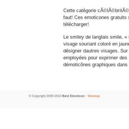
Cette catégorie cÃ©lÃ©britÃ©s
faut! Ces emoticones gratuits 
télécharger!
Le smiley de langlais smile, 
visage souriant coloré en jau
désigner dautres visages. Sur
employées pour exprimer des é
démoticônes graphiques dans 
© Copyright 2009-2010
Best Emoticon
-
Sitemap