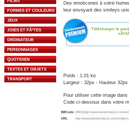
FILMS
Des emoticones à votre hume
leur envoyant des smileys uniq
FORMES ET COULEURS
JEUX
Télécharger le pac
JOIES ET FÃªTES
cÃ©l
ORDINATEUR
PERSONNAGES
QUOTIDIEN
TEXTES ET OBJETS
Poids : 1.01 ko
TRANSPORT
Largeur : 32px - Hauteur 32px
Pour utiliser cette image dans 
Code ci-dessous dans votre 
BBCode
URL