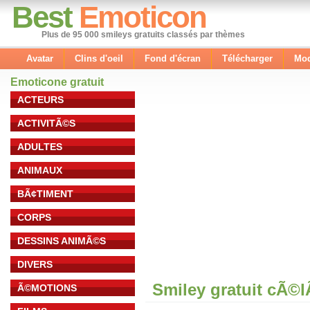
Best
Emoticon
Plus de 95 000 smileys gratuits classés par thèmes
Avatar
Clins d'oeil
Fond d'écran
Télécharger
Mod
Emoticone gratuit
ACTEURS
ACTIVITÃ©S
ADULTES
ANIMAUX
BÃ¢TIMENT
CORPS
DESSINS ANIMÃ©S
DIVERS
Smiley gratuit cÃ©
Ã©MOTIONS