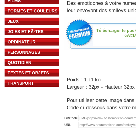
FILMS
Des emoticones à votre hume
leur envoyant des smileys uniq
FORMES ET COULEURS
JEUX
Télécharger le pac
JOIES ET FÃªTES
cÃ©l
ORDINATEUR
PERSONNAGES
QUOTIDIEN
TEXTES ET OBJETS
Poids : 1.11 ko
TRANSPORT
Largeur : 32px - Hauteur 32px
Pour utiliser cette image dans 
Code ci-dessous dans votre 
BBCode
URL