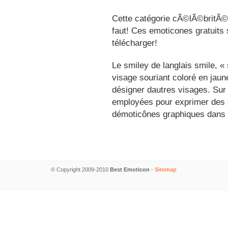
Cette catégorie cÃ©lÃ©britÃ©s
faut! Ces emoticones gratuits 
télécharger!
Le smiley de langlais smile, 
visage souriant coloré en jau
désigner dautres visages. Sur
employées pour exprimer des é
démoticônes graphiques dans 
© Copyright 2009-2010
Best Emoticon
-
Sitemap