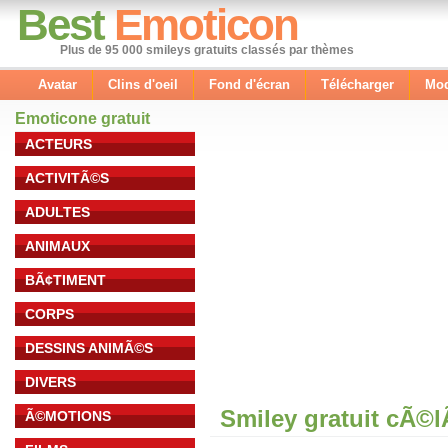
Best
Emoticon
Plus de 95 000 smileys gratuits classés par thèmes
Avatar
Clins d'oeil
Fond d'écran
Télécharger
Mod
Emoticone gratuit
ACTEURS
ACTIVITÃ©S
ADULTES
ANIMAUX
BÃ¢TIMENT
CORPS
DESSINS ANIMÃ©S
DIVERS
Smiley gratuit cÃ©
Ã©MOTIONS