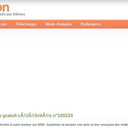
on
ssés par thèmes
cran
Télécharger
Mode d'emploi
Partenaires
y gratuit cÃ©lÃ©britÃ©s n°100224
icones à votre humeur sur MSN. Surprenez et amusez vos amis en leur envoyant des smile