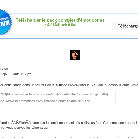
Télécharger le pack complet d'émoticones
cÃ©lÃ©britÃ©s
.14 ko
 32px - Hauteur 32px
iser cette image dans un forum il vous suffit de copier/coller le BB Code ci-dessous dans vot
égorie cÃ©lÃ©britÃ©s contient les émôticones animés qu'il vous faut! Ces emoticones gratuit
on et vous pouvez les télécharger!