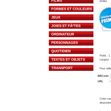
FILMS
drôles.
FORMES ET COULEURS
JEUX
JOIES ET FÃªTES
ORDINATEUR
PERSONNAGES
QUOTIDIEN
Poids : 1
TEXTES ET OBJETS
Largeur :
TRANSPORT
Pour util
BBCode
URL
Cette cat
dispositi