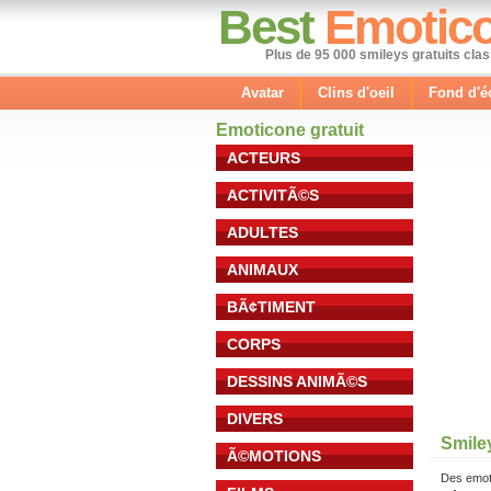
Best
Emotic
Plus de 95 000 smileys gratuits cla
Avatar
Clins d'oeil
Fond d'é
Emoticone gratuit
ACTEURS
ACTIVITÃ©S
ADULTES
ANIMAUX
BÃ¢TIMENT
CORPS
DESSINS ANIMÃ©S
DIVERS
Smile
Ã©MOTIONS
Des emot