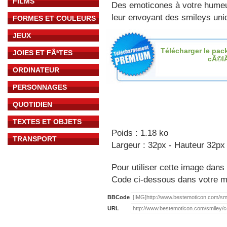
FILMS
Des emoticones à votre hume
leur envoyant des smileys uniq
FORMES ET COULEURS
JEUX
Télécharger le pac
JOIES ET FÃªTES
cÃ©l
ORDINATEUR
PERSONNAGES
QUOTIDIEN
TEXTES ET OBJETS
Poids : 1.18 ko
TRANSPORT
Largeur : 32px - Hauteur 32px
Pour utiliser cette image dans 
Code ci-dessous dans votre 
BBCode
URL