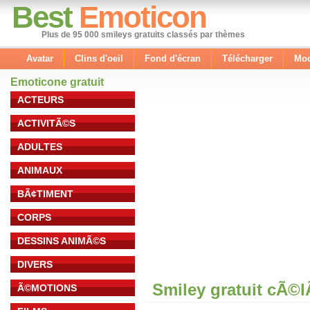
Best
Emoticon
Plus de 95 000 smileys gratuits classés par thèmes
Avatar
Clins d'oeil
Fond d'écran
Télécharger
Mod
Emoticone gratuit
ACTEURS
ACTIVITÃ©S
ADULTES
ANIMAUX
BÃ¢TIMENT
CORPS
DESSINS ANIMÃ©S
DIVERS
Smiley gratuit cÃ©
Ã©MOTIONS