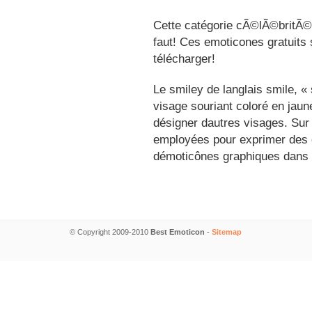
Cette catégorie cÃ©lÃ©britÃ©s
faut! Ces emoticones gratuits 
télécharger!
Le smiley de langlais smile, 
visage souriant coloré en jau
désigner dautres visages. Sur
employées pour exprimer des é
démoticônes graphiques dans 
© Copyright 2009-2010
Best Emoticon
-
Sitemap