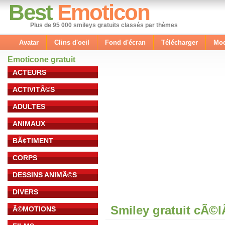
Best
Emoticon
Plus de 95 000 smileys gratuits classés par thèmes
Avatar
Clins d'oeil
Fond d'écran
Télécharger
Mod
Emoticone gratuit
ACTEURS
ACTIVITÃ©S
ADULTES
ANIMAUX
BÃ¢TIMENT
CORPS
DESSINS ANIMÃ©S
DIVERS
Smiley gratuit cÃ©
Ã©MOTIONS