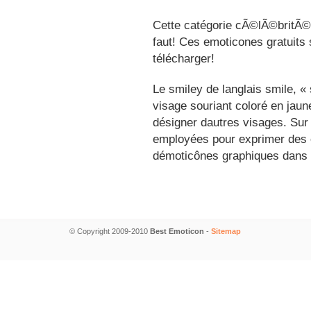
Cette catégorie cÃ©lÃ©britÃ©s
faut! Ces emoticones gratuits 
télécharger!
Le smiley de langlais smile, 
visage souriant coloré en jau
désigner dautres visages. Sur
employées pour exprimer des é
démoticônes graphiques dans 
© Copyright 2009-2010
Best Emoticon
-
Sitemap