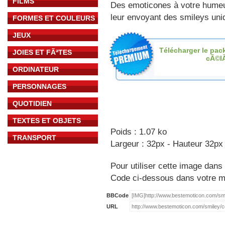
FILMS
Des emoticones à votre hume
leur envoyant des smileys uniq
FORMES ET COULEURS
JEUX
Télécharger le pac
JOIES ET FÃªTES
cÃ©l
ORDINATEUR
PERSONNAGES
QUOTIDIEN
TEXTES ET OBJETS
Poids : 1.07 ko
TRANSPORT
Largeur : 32px - Hauteur 32px
Pour utiliser cette image dans 
Code ci-dessous dans votre 
BBCode
URL