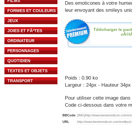
FILMS
Des emoticones à votre hume
leur envoyant des smileys uniq
FORMES ET COULEURS
JEUX
Télécharger le pac
JOIES ET FÃªTES
cÃ©l
ORDINATEUR
PERSONNAGES
QUOTIDIEN
TEXTES ET OBJETS
Poids : 0.90 ko
TRANSPORT
Largeur : 24px - Hauteur 34px
Pour utiliser cette image dans 
Code ci-dessous dans votre 
BBCode
URL