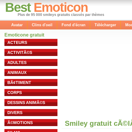
Best
Emoticon
Plus de 95 000 smileys gratuits classés par thèmes
Avatar
Clins d'oeil
Fond d'écran
Télécharger
Mod
Emoticone gratuit
ACTEURS
ACTIVITÃ©S
ADULTES
ANIMAUX
BÃ¢TIMENT
CORPS
DESSINS ANIMÃ©S
DIVERS
Smiley gratuit cÃ©
Ã©MOTIONS