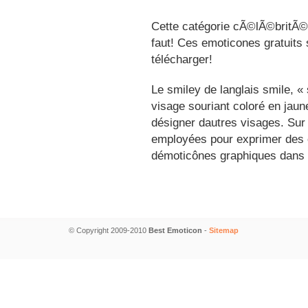
Cette catégorie cÃ©lÃ©britÃ©s
faut! Ces emoticones gratuits 
télécharger!
Le smiley de langlais smile, 
visage souriant coloré en jau
désigner dautres visages. Sur
employées pour exprimer des é
démoticônes graphiques dans 
© Copyright 2009-2010
Best Emoticon
-
Sitemap