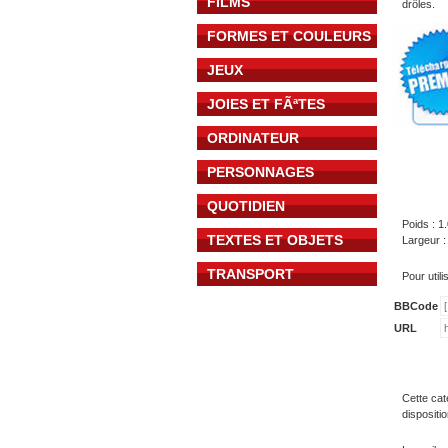
FILMS
drôles.
FORMES ET COULEURS
JEUX
JOIES ET FÃªTES
ORDINATEUR
PERSONNAGES
QUOTIDIEN
Poids : 1
TEXTES ET OBJETS
Largeur :
TRANSPORT
Pour util
BBCode
URL
Cette cat
dispositi