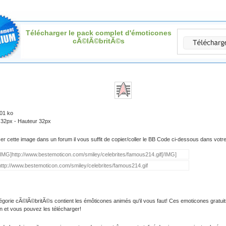
Télécharger le pack complet d'émoticones
cÃ©lÃ©britÃ©s
.01 ko
 32px - Hauteur 32px
iser cette image dans un forum il vous suffit de copier/coller le BB Code ci-dessous dans vot
égorie cÃ©lÃ©britÃ©s contient les émôticones animés qu'il vous faut! Ces emoticones gratuit
on et vous pouvez les télécharger!