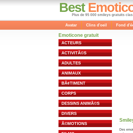
Best
Emotic
Plus de 95 000 smileys gratuits cla
Avatar
Clins d'oeil
Fond d'é
Emoticone gratuit
ACTEURS
ACTIVITÃ©S
ADULTES
ANIMAUX
BÃ¢TIMENT
CORPS
DESSINS ANIMÃ©S
DIVERS
Smile
Ã©MOTIONS
Des emot