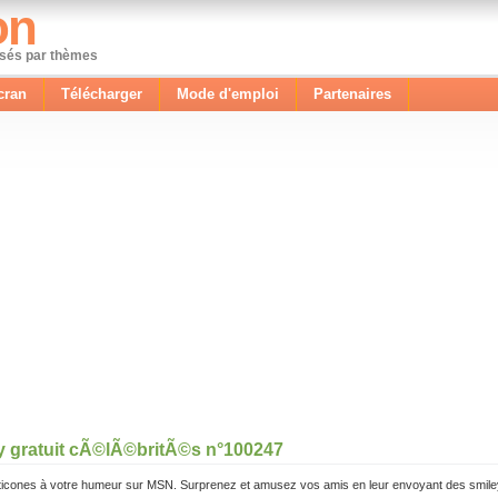
on
ssés par thèmes
cran
Télécharger
Mode d'emploi
Partenaires
y gratuit cÃ©lÃ©britÃ©s n°100247
icones à votre humeur sur MSN. Surprenez et amusez vos amis en leur envoyant des smile