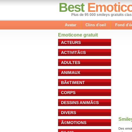
Best
Emotic
Plus de 95 000 smileys gratuits cla
Avatar
Clins d'oeil
Fond d'é
Emoticone gratuit
ACTEURS
ACTIVITÃ©S
ADULTES
ANIMAUX
BÃ¢TIMENT
CORPS
DESSINS ANIMÃ©S
DIVERS
Smile
Ã©MOTIONS
Des emot