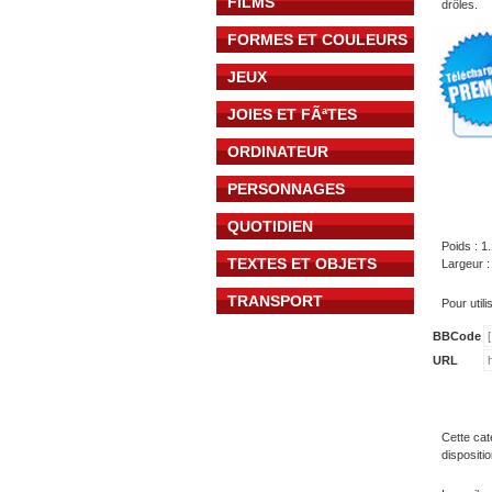
FILMS
drôles.
FORMES ET COULEURS
JEUX
JOIES ET FÃªTES
ORDINATEUR
PERSONNAGES
QUOTIDIEN
Poids : 1
TEXTES ET OBJETS
Largeur :
TRANSPORT
Pour util
BBCode
URL
Cette cat
dispositi