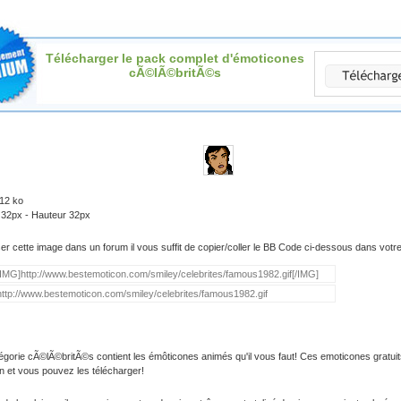
Télécharger le pack complet d'émoticones
cÃ©lÃ©britÃ©s
.12 ko
 32px - Hauteur 32px
iser cette image dans un forum il vous suffit de copier/coller le BB Code ci-dessous dans vot
égorie cÃ©lÃ©britÃ©s contient les émôticones animés qu'il vous faut! Ces emoticones gratuit
on et vous pouvez les télécharger!