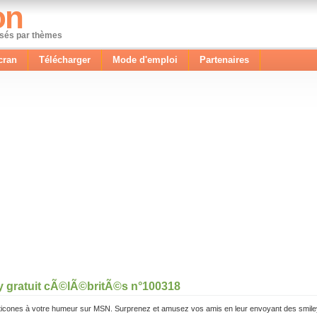
on
ssés par thèmes
cran
Télécharger
Mode d'emploi
Partenaires
y gratuit cÃ©lÃ©britÃ©s n°100318
icones à votre humeur sur MSN. Surprenez et amusez vos amis en leur envoyant des smile