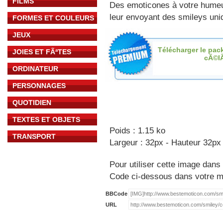
FILMS
Des emoticones à votre hume
leur envoyant des smileys uniq
FORMES ET COULEURS
JEUX
Télécharger le pac
JOIES ET FÃªTES
cÃ©l
ORDINATEUR
PERSONNAGES
QUOTIDIEN
TEXTES ET OBJETS
Poids : 1.15 ko
TRANSPORT
Largeur : 32px - Hauteur 32px
Pour utiliser cette image dans 
Code ci-dessous dans votre 
BBCode
URL