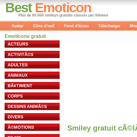
Best
Emoticon
Plus de 95 000 smileys gratuits classés par thèmes
Avatar
Clins d'oeil
Fond d'écran
Télécharger
Mod
Emoticone gratuit
ACTEURS
ACTIVITÃ©S
ADULTES
ANIMAUX
BÃ¢TIMENT
CORPS
DESSINS ANIMÃ©S
DIVERS
Smiley gratuit cÃ©
Ã©MOTIONS