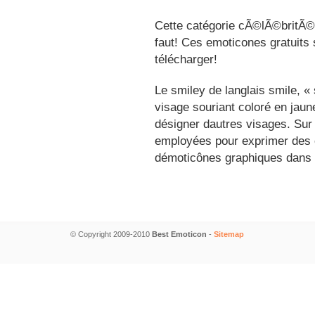
Cette catégorie cÃ©lÃ©britÃ©s
faut! Ces emoticones gratuits 
télécharger!
Le smiley de langlais smile, 
visage souriant coloré en jau
désigner dautres visages. Sur
employées pour exprimer des é
démoticônes graphiques dans 
© Copyright 2009-2010
Best Emoticon
-
Sitemap