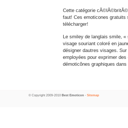
Cette catégorie cÃ©lÃ©britÃ©s
faut! Ces emoticones gratuits 
télécharger!
Le smiley de langlais smile, 
visage souriant coloré en jau
désigner dautres visages. Sur
employées pour exprimer des é
démoticônes graphiques dans 
© Copyright 2009-2010
Best Emoticon
-
Sitemap