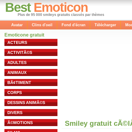
Best
Emoticon
Plus de 95 000 smileys gratuits classés par thèmes
Avatar
Clins d'oeil
Fond d'écran
Télécharger
Mod
Emoticone gratuit
ACTEURS
ACTIVITÃ©S
ADULTES
ANIMAUX
BÃ¢TIMENT
CORPS
DESSINS ANIMÃ©S
DIVERS
Smiley gratuit cÃ©
Ã©MOTIONS