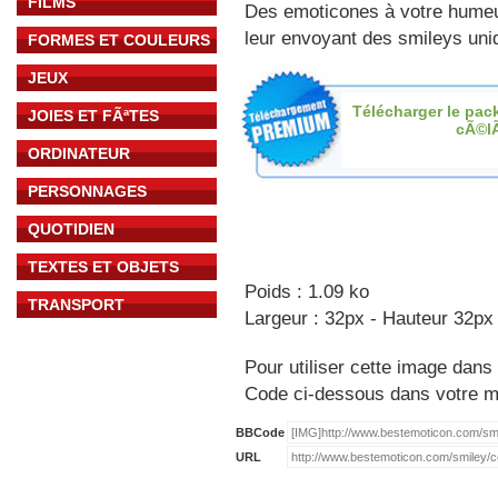
FILMS
Des emoticones à votre hume
leur envoyant des smileys uniq
FORMES ET COULEURS
JEUX
Télécharger le pac
JOIES ET FÃªTES
cÃ©l
ORDINATEUR
PERSONNAGES
QUOTIDIEN
TEXTES ET OBJETS
Poids : 1.09 ko
TRANSPORT
Largeur : 32px - Hauteur 32px
Pour utiliser cette image dans 
Code ci-dessous dans votre 
BBCode
URL