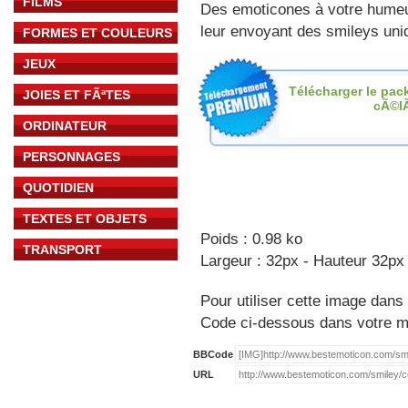
FILMS
Des emoticones à votre hume
leur envoyant des smileys uniq
FORMES ET COULEURS
JEUX
Télécharger le pac
JOIES ET FÃªTES
cÃ©l
ORDINATEUR
PERSONNAGES
QUOTIDIEN
TEXTES ET OBJETS
Poids : 0.98 ko
TRANSPORT
Largeur : 32px - Hauteur 32px
Pour utiliser cette image dans 
Code ci-dessous dans votre 
BBCode
URL