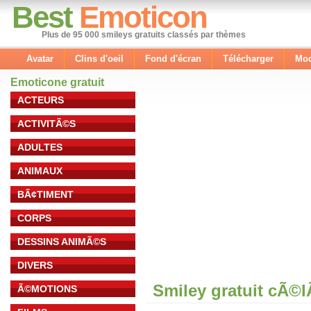
Best
Emoticon
Plus de 95 000 smileys gratuits classés par thèmes
Avatar
Clins d'oeil
Fond d'écran
Télécharger
Mod
Emoticone gratuit
ACTEURS
ACTIVITÃ©S
ADULTES
ANIMAUX
BÃ¢TIMENT
CORPS
DESSINS ANIMÃ©S
DIVERS
Smiley gratuit cÃ©
Ã©MOTIONS