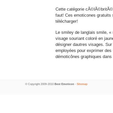
Cette catégorie cÃ©lÃ©britÃ©s
faut! Ces emoticones gratuits 
télécharger!
Le smiley de langlais smile, 
visage souriant coloré en jau
désigner dautres visages. Sur
employées pour exprimer des é
démoticônes graphiques dans 
© Copyright 2009-2010
Best Emoticon
-
Sitemap