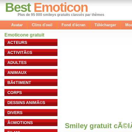
Best
Emoticon
Plus de 95 000 smileys gratuits classés par thèmes
Avatar
Clins d'oeil
Fond d'écran
Télécharger
Mod
Emoticone gratuit
ACTEURS
ACTIVITÃ©S
ADULTES
ANIMAUX
BÃ¢TIMENT
CORPS
DESSINS ANIMÃ©S
DIVERS
Ã©MOTIONS
Smiley gratuit cÃ©