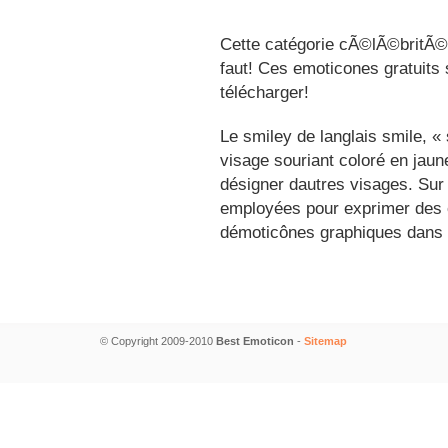
Cette catégorie cÃ©lÃ©britÃ©s
faut! Ces emoticones gratuits 
télécharger!
Le smiley de langlais smile, 
visage souriant coloré en jau
désigner dautres visages. Sur
employées pour exprimer des é
démoticônes graphiques dans 
© Copyright 2009-2010
Best Emoticon
-
Sitemap