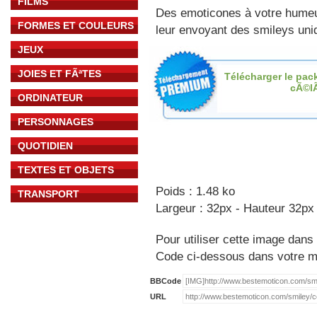
FILMS
Des emoticones à votre hume
FORMES ET COULEURS
leur envoyant des smileys uniq
JEUX
JOIES ET FÃªTES
Télécharger le pac
cÃ©l
ORDINATEUR
PERSONNAGES
QUOTIDIEN
TEXTES ET OBJETS
Poids : 1.48 ko
TRANSPORT
Largeur : 32px - Hauteur 32px
Pour utiliser cette image dans 
Code ci-dessous dans votre 
BBCode
URL