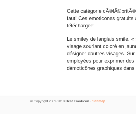
Cette catégorie cÃ©lÃ©britÃ©s
faut! Ces emoticones gratuits 
télécharger!
Le smiley de langlais smile, 
visage souriant coloré en jau
désigner dautres visages. Sur
employées pour exprimer des é
démoticônes graphiques dans 
© Copyright 2009-2010
Best Emoticon
-
Sitemap