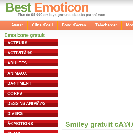
Best
Emoticon
Plus de 95 000 smileys gratuits classés par thèmes
Avatar
Clins d'oeil
Fond d'écran
Télécharger
Mod
Emoticone gratuit
ACTEURS
ACTIVITÃ©S
ADULTES
ANIMAUX
BÃ¢TIMENT
CORPS
DESSINS ANIMÃ©S
DIVERS
Smiley gratuit cÃ©
Ã©MOTIONS