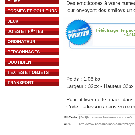
FILMS
Des emoticones à votre hume
leur envoyant des smileys uniq
FORMES ET COULEURS
JEUX
Télécharger le pac
JOIES ET FÃªTES
cÃ©l
ORDINATEUR
PERSONNAGES
QUOTIDIEN
TEXTES ET OBJETS
Poids : 1.06 ko
TRANSPORT
Largeur : 32px - Hauteur 32px
Pour utiliser cette image dans 
Code ci-dessous dans votre 
BBCode
URL