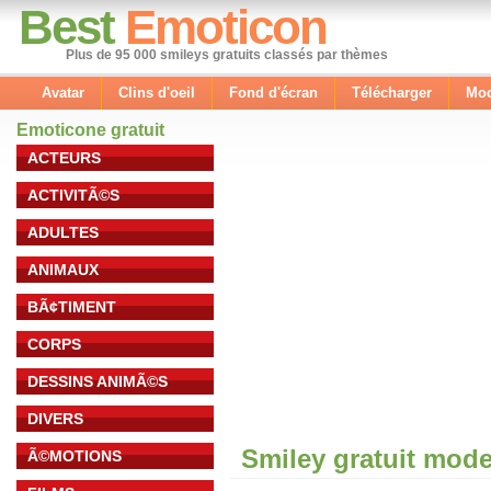
Best
Emoticon
Plus de 95 000 smileys gratuits classés par thèmes
Avatar
Clins d'oeil
Fond d'écran
Télécharger
Mod
Emoticone gratuit
ACTEURS
ACTIVITÃ©S
ADULTES
ANIMAUX
BÃ¢TIMENT
CORPS
DESSINS ANIMÃ©S
DIVERS
Smiley gratuit mod
Ã©MOTIONS