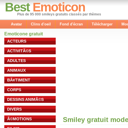
Best
Emoticon
Plus de 95 000 smileys gratuits classés par thèmes
Avatar
Clins d'oeil
Fond d'écran
Télécharger
Mod
Emoticone gratuit
ACTEURS
ACTIVITÃ©S
ADULTES
ANIMAUX
BÃ¢TIMENT
CORPS
DESSINS ANIMÃ©S
DIVERS
Smiley gratuit mod
Ã©MOTIONS