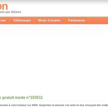
on
ssés par thèmes
cran
Télécharger
Mode d'emploi
Partenaires
y gratuit mode n°103511
icones à votre humeur sur MSN. Surprenez et amusez vos amis en leur envoyant des smile