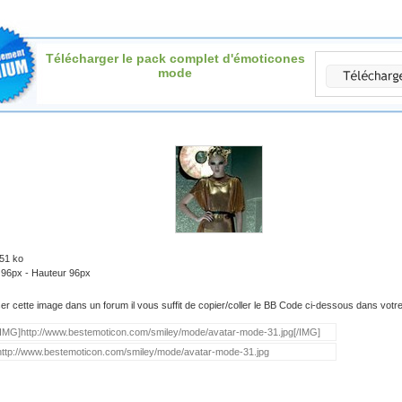
Télécharger le pack complet d'émoticones
mode
.51 ko
 96px - Hauteur 96px
iser cette image dans un forum il vous suffit de copier/coller le BB Code ci-dessous dans vot