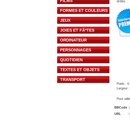
FILMS
drôles.
FORMES ET COULEURS
JEUX
JOIES ET FÃªTES
ORDINATEUR
PERSONNAGES
QUOTIDIEN
TEXTES ET OBJETS
TRANSPORT
Poids : 4
Largeur :
Pour util
BBCode
URL