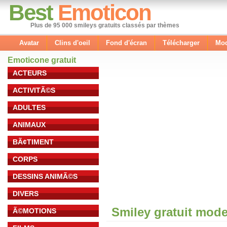
Best
Emoticon
Plus de 95 000 smileys gratuits classés par thèmes
Avatar
Clins d'oeil
Fond d'écran
Télécharger
Mod
Emoticone gratuit
ACTEURS
ACTIVITÃ©S
ADULTES
ANIMAUX
BÃ¢TIMENT
CORPS
DESSINS ANIMÃ©S
DIVERS
Smiley gratuit mod
Ã©MOTIONS