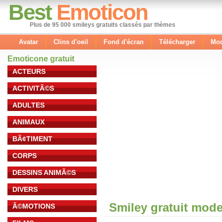
Best
Emoticon
Plus de 95 000 smileys gratuits classés par thèmes
Avatar
Clins d'oeil
Fond d'écran
Télécharger
Mod
Emoticone gratuit
ACTEURS
ACTIVITÃ©S
ADULTES
ANIMAUX
BÃ¢TIMENT
CORPS
DESSINS ANIMÃ©S
DIVERS
Smiley gratuit mod
Ã©MOTIONS