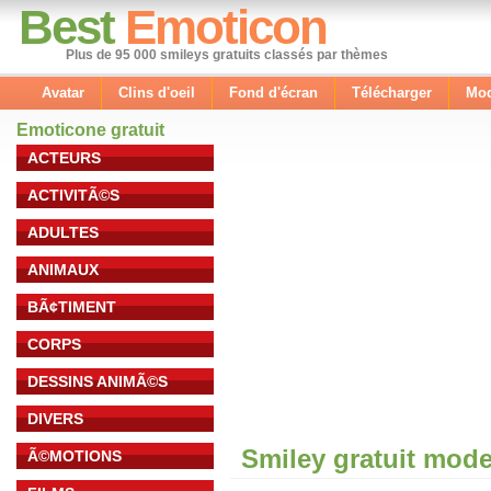
Best
Emoticon
Plus de 95 000 smileys gratuits classés par thèmes
Avatar
Clins d'oeil
Fond d'écran
Télécharger
Mod
Emoticone gratuit
ACTEURS
ACTIVITÃ©S
ADULTES
ANIMAUX
BÃ¢TIMENT
CORPS
DESSINS ANIMÃ©S
DIVERS
Smiley gratuit mod
Ã©MOTIONS