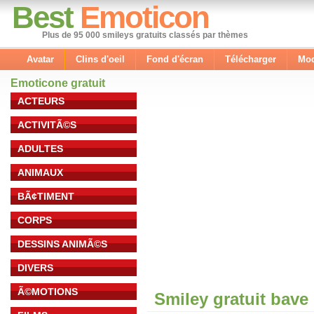
Best
Emoticon
Plus de 95 000 smileys gratuits classés par thèmes
Avatar
Clins d'oeil
Fond d'écran
Télécharger
Mod
Emoticone gratuit
ACTEURS
ACTIVITÃ©S
ADULTES
ANIMAUX
BÃ¢TIMENT
CORPS
DESSINS ANIMÃ©S
DIVERS
Ã©MOTIONS
Smiley gratuit bave