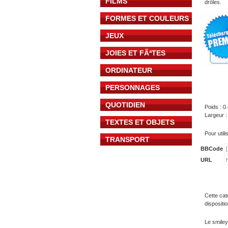
FILMS
drôles.
FORMES ET COULEURS
JEUX
JOIES ET FÃªTES
ORDINATEUR
PERSONNAGES
QUOTIDIEN
Poids : 0
Largeur :
TEXTES ET OBJETS
Pour util
TRANSPORT
BBCode
URL
Cette cat
dispositi
Le smiley