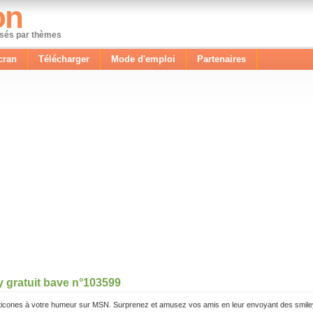
on
ssés par thèmes
cran
Télécharger
Mode d'emploi
Partenaires
y gratuit bave n°103599
icones à votre humeur sur MSN. Surprenez et amusez vos amis en leur envoyant des smile