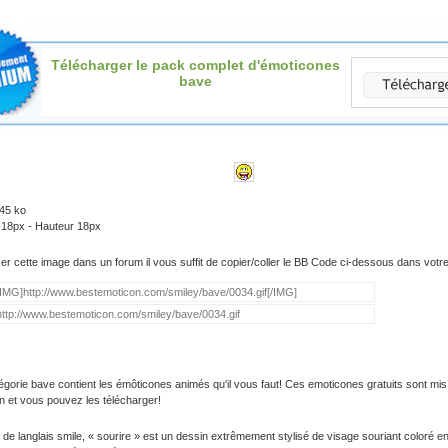
Télécharger le pack complet d'émoticones
bave
.45 ko
 18px - Hauteur 18px
iser cette image dans un forum il vous suffit de copier/coller le BB Code ci-dessous dans vot
égorie bave contient les émôticones animés qu'il vous faut! Ces emoticones gratuits sont mis
on et vous pouvez les télécharger!
 de langlais smile, « sourire » est un dessin extrêmement stylisé de visage souriant coloré e