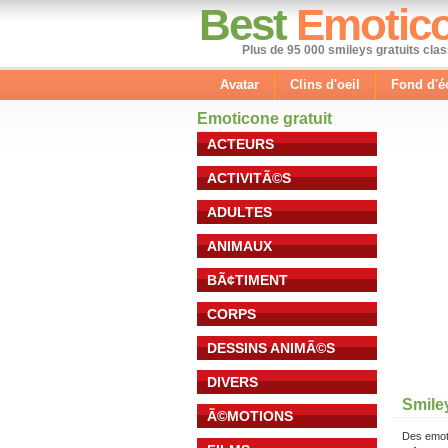
Best
Emotic
Plus de 95 000 smileys gratuits cla
Avatar
Clins d'oeil
Fond d'é
Emoticone gratuit
ACTEURS
ACTIVITÃ©S
ADULTES
ANIMAUX
BÃ¢TIMENT
CORPS
DESSINS ANIMÃ©S
DIVERS
Smile
Ã©MOTIONS
Des emot