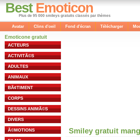
Best
Emoticon
Plus de 95 000 smileys gratuits classés par thèmes
Avatar
Clins d'oeil
Fond d'écran
Télécharger
Mod
Emoticone gratuit
ACTEURS
ACTIVITÃ©S
ADULTES
ANIMAUX
BÃ¢TIMENT
CORPS
DESSINS ANIMÃ©S
DIVERS
Smiley gratuit man
Ã©MOTIONS