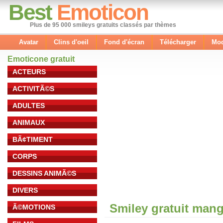
Best
Emoticon
Plus de 95 000 smileys gratuits classés par thèmes
Avatar
Clins d'oeil
Fond d'écran
Télécharger
Mod
Emoticone gratuit
ACTEURS
ACTIVITÃ©S
ADULTES
ANIMAUX
BÃ¢TIMENT
CORPS
DESSINS ANIMÃ©S
DIVERS
Smiley gratuit man
Ã©MOTIONS