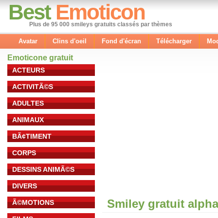
Best
Emoticon
Plus de 95 000 smileys gratuits classés par thèmes
Avatar
Clins d'oeil
Fond d'écran
Télécharger
Mod
Emoticone gratuit
ACTEURS
ACTIVITÃ©S
ADULTES
ANIMAUX
BÃ¢TIMENT
CORPS
DESSINS ANIMÃ©S
DIVERS
Smiley gratuit alph
Ã©MOTIONS