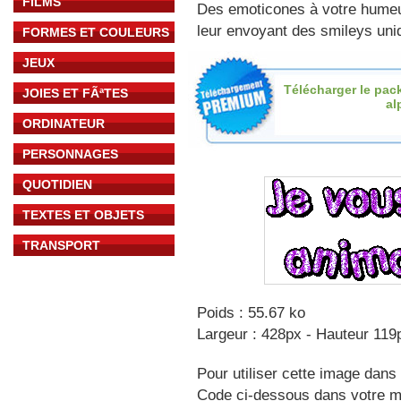
FILMS
Des emoticones à votre hume
leur envoyant des smileys uniq
FORMES ET COULEURS
JEUX
Télécharger le pac
JOIES ET FÃªTES
al
ORDINATEUR
PERSONNAGES
QUOTIDIEN
TEXTES ET OBJETS
TRANSPORT
Poids : 55.67 ko
Largeur : 428px - Hauteur 119
Pour utiliser cette image dans 
Code ci-dessous dans votre 