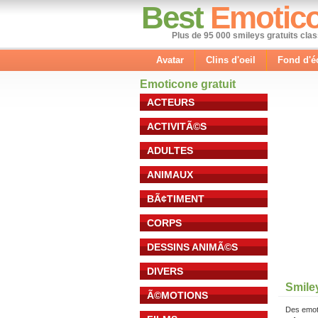
Best
Emotic
Plus de 95 000 smileys gratuits cla
Avatar
Clins d'oeil
Fond d'é
Emoticone gratuit
ACTEURS
ACTIVITÃ©S
ADULTES
ANIMAUX
BÃ¢TIMENT
CORPS
DESSINS ANIMÃ©S
DIVERS
Smile
Ã©MOTIONS
Des emot