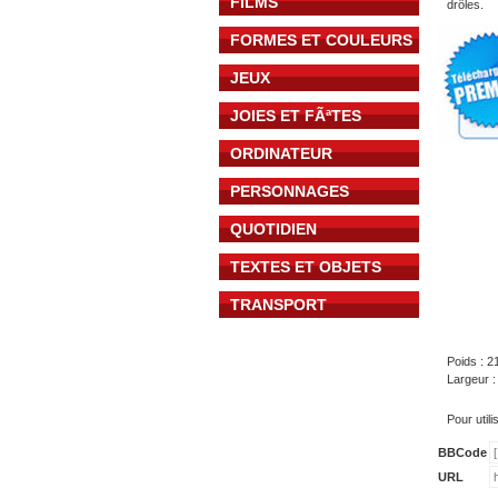
FILMS
drôles.
FORMES ET COULEURS
JEUX
JOIES ET FÃªTES
ORDINATEUR
PERSONNAGES
QUOTIDIEN
TEXTES ET OBJETS
TRANSPORT
Poids : 2
Largeur 
Pour util
BBCode
URL