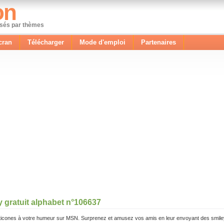
on
ssés par thèmes
cran
Télécharger
Mode d'emploi
Partenaires
y gratuit alphabet n°106637
icones à votre humeur sur MSN. Surprenez et amusez vos amis en leur envoyant des smile