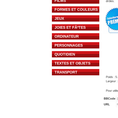
FILMS
drôles.
FORMES ET COULEURS
JEUX
JOIES ET FÃªTES
ORDINATEUR
PERSONNAGES
QUOTIDIEN
TEXTES ET OBJETS
TRANSPORT
Poids : 5
Largeur 
Pour util
BBCode
URL