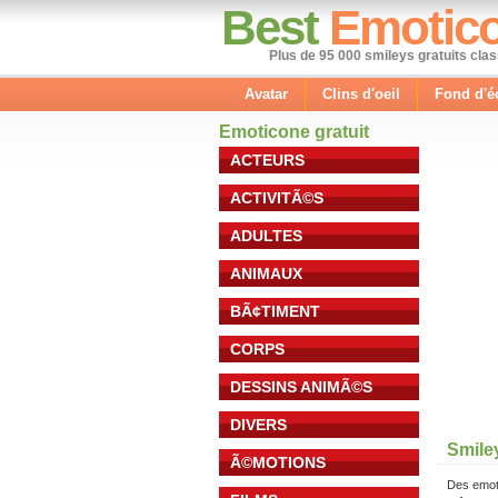
Best
Emotic
Plus de 95 000 smileys gratuits cla
Avatar
Clins d'oeil
Fond d'é
Emoticone gratuit
ACTEURS
ACTIVITÃ©S
ADULTES
ANIMAUX
BÃ¢TIMENT
CORPS
DESSINS ANIMÃ©S
DIVERS
Smile
Ã©MOTIONS
Des emot