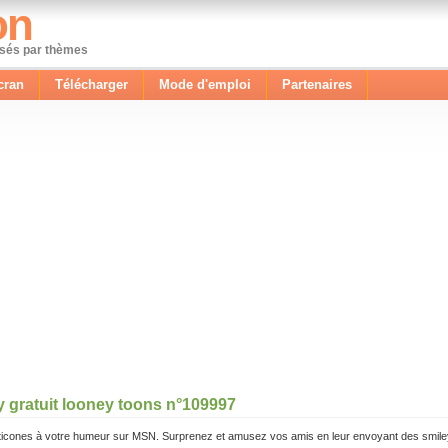
on
ssés par thèmes
cran
Télécharger
Mode d'emploi
Partenaires
y gratuit looney toons n°109997
icones à votre humeur sur MSN. Surprenez et amusez vos amis en leur envoyant des smile