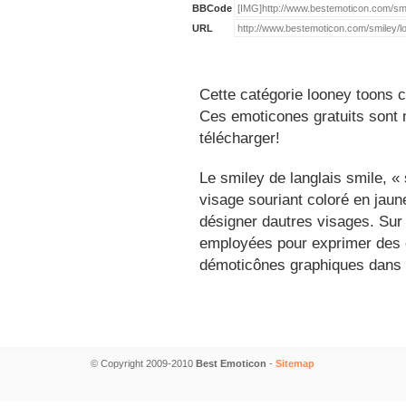
BBCode
URL
Cette catégorie looney toons c
Ces emoticones gratuits sont m
télécharger!
Le smiley de langlais smile, 
visage souriant coloré en jau
désigner dautres visages. Sur
employées pour exprimer des é
démoticônes graphiques dans 
© Copyright 2009-2010
Best Emoticon
-
Sitemap