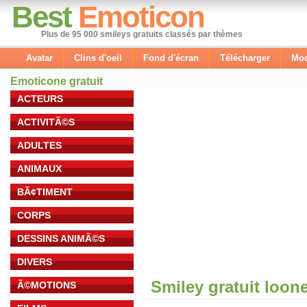
Best
Emoticon
Plus de 95 000 smileys gratuits classés par thèmes
Avatar
Clins d'oeil
Fond d'écran
Télécharger
Mod
Emoticone gratuit
ACTEURS
ACTIVITÃ©S
ADULTES
ANIMAUX
BÃ¢TIMENT
CORPS
DESSINS ANIMÃ©S
DIVERS
Smiley gratuit loon
Ã©MOTIONS