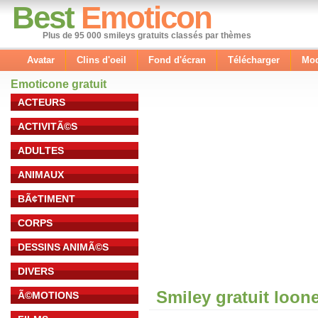
Best
Emoticon
Plus de 95 000 smileys gratuits classés par thèmes
Avatar
Clins d'oeil
Fond d'écran
Télécharger
Mod
Emoticone gratuit
ACTEURS
ACTIVITÃ©S
ADULTES
ANIMAUX
BÃ¢TIMENT
CORPS
DESSINS ANIMÃ©S
DIVERS
Smiley gratuit loon
Ã©MOTIONS