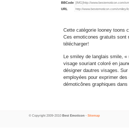
BBCode
URL
Cette catégorie looney toons c
Ces emoticones gratuits sont m
télécharger!
Le smiley de langlais smile, 
visage souriant coloré en jau
désigner dautres visages. Sur
employées pour exprimer des é
démoticônes graphiques dans 
© Copyright 2009-2010
Best Emoticon
-
Sitemap