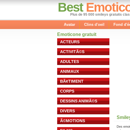
Best
Emotic
Plus de 95 000 smileys gratuits cla
Avatar
Clins d'oeil
Fond d'é
Emoticone gratuit
ACTEURS
ACTIVITÃ©S
ADULTES
ANIMAUX
BÃ¢TIMENT
CORPS
DESSINS ANIMÃ©S
DIVERS
Smile
Ã©MOTIONS
Des emot