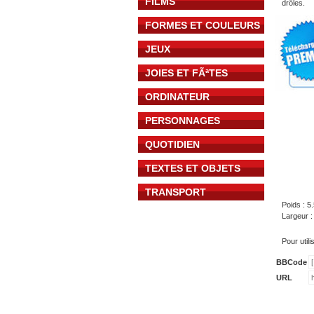
FILMS
drôles.
FORMES ET COULEURS
JEUX
JOIES ET FÃªTES
ORDINATEUR
PERSONNAGES
QUOTIDIEN
TEXTES ET OBJETS
TRANSPORT
Poids : 5
Largeur 
Pour util
BBCode
URL