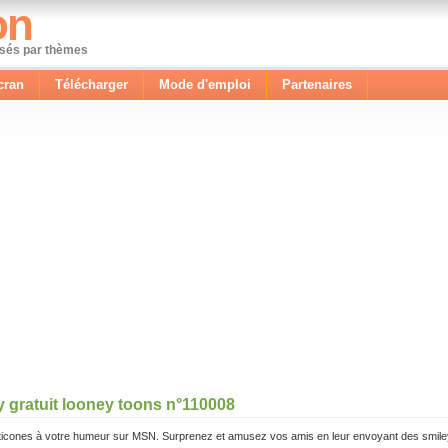
on
ssés par thèmes
cran
Télécharger
Mode d'emploi
Partenaires
y gratuit looney toons n°110008
icones à votre humeur sur MSN. Surprenez et amusez vos amis en leur envoyant des smile