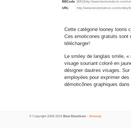
BBCode
URL
Cette catégorie looney toons c
Ces emoticones gratuits sont m
télécharger!
Le smiley de langlais smile, 
visage souriant coloré en jau
désigner dautres visages. Sur
employées pour exprimer des é
démoticônes graphiques dans 
© Copyright 2009-2010
Best Emoticon
-
Sitemap