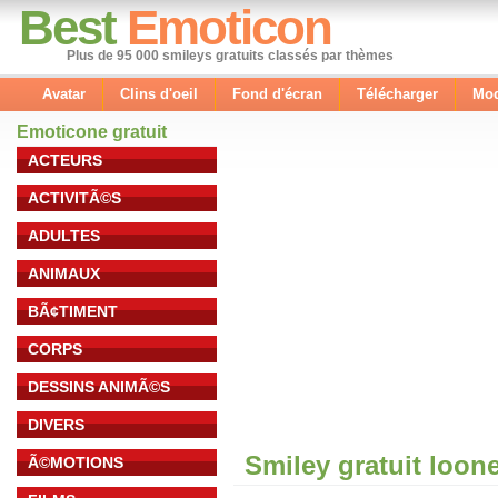
Best
Emoticon
Plus de 95 000 smileys gratuits classés par thèmes
Avatar
Clins d'oeil
Fond d'écran
Télécharger
Mod
Emoticone gratuit
ACTEURS
ACTIVITÃ©S
ADULTES
ANIMAUX
BÃ¢TIMENT
CORPS
DESSINS ANIMÃ©S
DIVERS
Smiley gratuit loon
Ã©MOTIONS