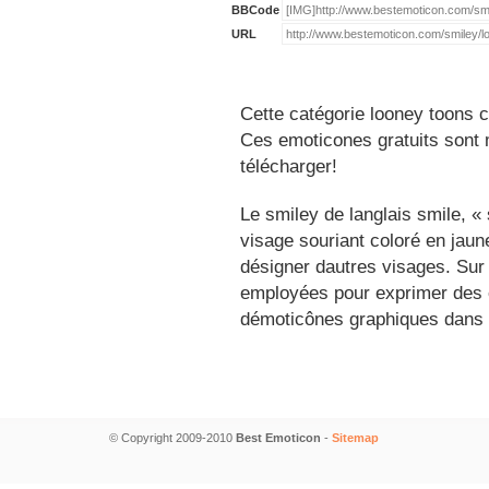
BBCode
URL
Cette catégorie looney toons c
Ces emoticones gratuits sont m
télécharger!
Le smiley de langlais smile, 
visage souriant coloré en jau
désigner dautres visages. Sur
employées pour exprimer des é
démoticônes graphiques dans 
© Copyright 2009-2010
Best Emoticon
-
Sitemap