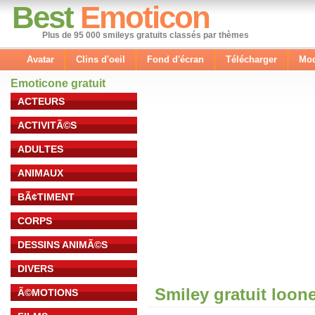
Best
Emoticon
Plus de 95 000 smileys gratuits classés par thèmes
Avatar
Clins d'oeil
Fond d'écran
Télécharger
Mod
Emoticone gratuit
ACTEURS
ACTIVITÃ©S
ADULTES
ANIMAUX
BÃ¢TIMENT
CORPS
DESSINS ANIMÃ©S
DIVERS
Smiley gratuit loon
Ã©MOTIONS