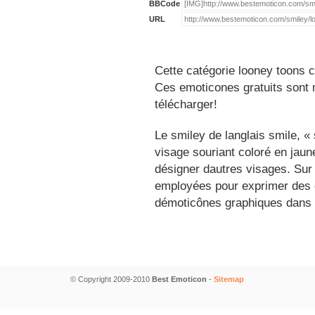
BBCode
URL
Cette catégorie looney toons c
Ces emoticones gratuits sont m
télécharger!
Le smiley de langlais smile, 
visage souriant coloré en jau
désigner dautres visages. Sur
employées pour exprimer des é
démoticônes graphiques dans 
© Copyright 2009-2010
Best Emoticon
-
Sitemap