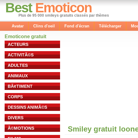
Best
Emoticon
Plus de 95 000 smileys gratuits classés par thèmes
Avatar
Clins d'oeil
Fond d'écran
Télécharger
Mod
Emoticone gratuit
ACTEURS
ACTIVITÃ©S
ADULTES
ANIMAUX
BÃ¢TIMENT
CORPS
DESSINS ANIMÃ©S
DIVERS
Smiley gratuit loon
Ã©MOTIONS