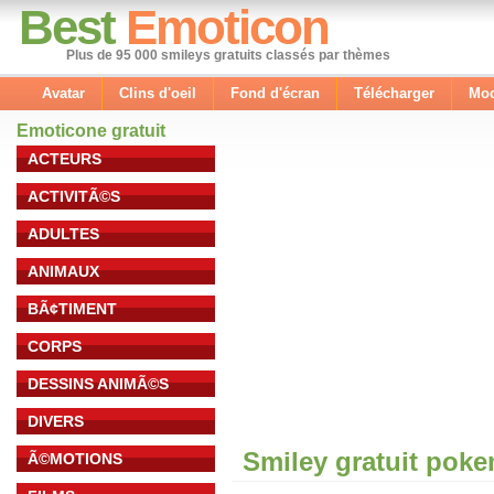
Best
Emoticon
Plus de 95 000 smileys gratuits classés par thèmes
Avatar
Clins d'oeil
Fond d'écran
Télécharger
Mod
Emoticone gratuit
ACTEURS
ACTIVITÃ©S
ADULTES
ANIMAUX
BÃ¢TIMENT
CORPS
DESSINS ANIMÃ©S
DIVERS
Smiley gratuit pok
Ã©MOTIONS