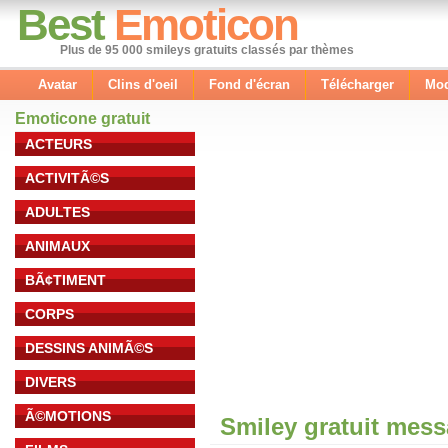
Best
Emoticon
Plus de 95 000 smileys gratuits classés par thèmes
Avatar
Clins d'oeil
Fond d'écran
Télécharger
Mod
Emoticone gratuit
ACTEURS
ACTIVITÃ©S
ADULTES
ANIMAUX
BÃ¢TIMENT
CORPS
DESSINS ANIMÃ©S
DIVERS
Ã©MOTIONS
Smiley gratuit mes